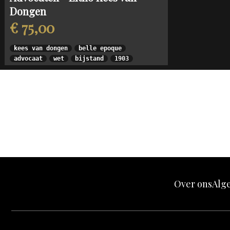
Dongen
€ 75,00
kees van dongen
belle epoque
advocaat
wet
bijstand
1903
Over ons
Alg