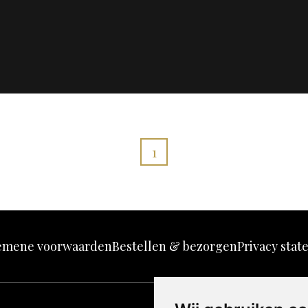
Pen en aquarel
1
emene voorwaarden
Bestellen & bezorgen
Privacy sta