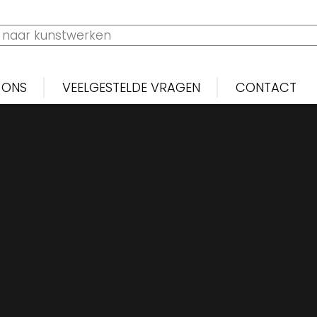
 ONS
VEELGESTELDE VRAGEN
CONTACT
Frans
Biarritz
L'Image
La Baionette
L'Assiette au Beurre
Gil Blas
Gargantua
Contes Fantastiques