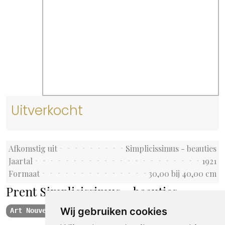
Uitverkocht
Afkomstig uit
Simplicissimus - beauties
Jaartal
1921
Formaat
30,00 bij 40,00 cm
Prent Simplicissimus - beauties
Wij gebruiken cookies
Art Nouveau
Jugendstil
Simplicissimus
1921