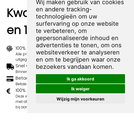
Wij maken gebruik van cookies
Kwaliteit, zekerheid
en andere tracking-
technologieën om uw
surfervaring op onze website
en 100% sociaal
te verbeteren, om
gepersonaliseerde inhoud en
advertenties te tonen, om ons
100% origineel
websiteverkeer te analyseren
Alle prints zijn 100% origineel in de jaren 1910-1920
en om te begrijpen waar onze
uitgegeven.
Snel verzonden
bezoekers vandaan komen.
Binnen 3 werkdagen wordt je print verstuurd.
Betaal veilig en eenvoudig
Ik ga akkoord
Betalen kan met iDeal, Credit Card en Paypal.
Ik weiger
100% sociaal
Deze webshop wordt volledig gerund door jongens
Wijzig mijn voorkeuren
met afstand tot de arbeidsmarkt. Je bestelling draagt
bij aan hun welzijn en toekomstplannen!
Volgende spotprenten binnen de