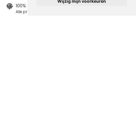
Wijzig mijn voorkeuren
100% origineel
Alle prints zijn 100% origineel in de jaren 1910-1920
uitgegeven.
Snel verzonden
Binnen 3 werkdagen wordt je print verstuurd.
Betaal veilig en eenvoudig
Betalen kan met iDeal, Credit Card en Paypal.
100% sociaal
Deze webshop wordt volledig gerund door jongens
met afstand tot de arbeidsmarkt. Je bestelling draagt
bij aan hun welzijn en toekomstplannen!
Volgende spotprenten binnen de
categorie L Image