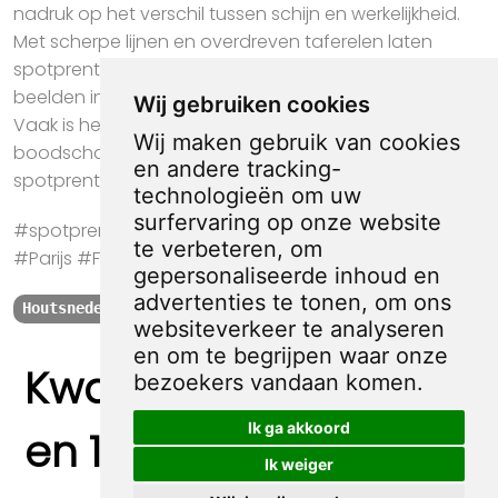
nadruk op het verschil tussen schijn en werkelijkheid.
Met scherpe lijnen en overdreven taferelen laten
spotprenten zien hoe media en machthebbers
beelden inzetten om hun eigen verhaal te vertellen.
Wij gebruiken cookies
Vaak is het juist de absurditeit van het beeld die de
Wij maken gebruik van cookies
boodschap duidelijk maakt. Zo ontsluieren
en andere tracking-
spotprenten de invloed van visuele manipulatie.
technologieën om uw
surfervaring op onze website
#spotprent #propaganda #kunst #Jugendstil
te verbeteren, om
#Parijs #Frankrijk
gepersonaliseerde inhoud en
advertenties te tonen, om ons
Houtsnede
Jugendstil
Frankrijk
Parijs
websiteverkeer te analyseren
en om te begrijpen waar onze
Kwaliteit, zekerheid
bezoekers vandaan komen.
Ik ga akkoord
en 100% sociaal
Ik weiger