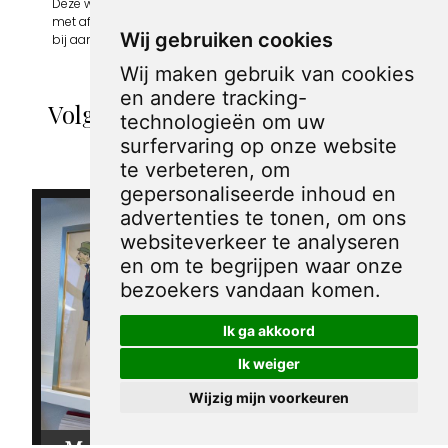
Deze webshop wordt volledig gerund door jongens
met afstand tot de arbeidsmarkt. Je bestelling draagt
Wij gebruiken cookies
bij aan hun welzijn en toekomstplannen!
Wij maken gebruik van cookies
en andere tracking-
Volgende spotprenten binnen de
technologieën om uw
categorie Rabajoui
surfervaring op onze website
te verbeteren, om
gepersonaliseerde inhoud en
advertenties te tonen, om ons
websiteverkeer te analyseren
en om te begrijpen waar onze
bezoekers vandaan komen.
Ik ga akkoord
Ik weiger
Wijzig mijn voorkeuren