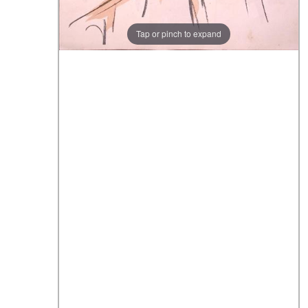
Tap or pinch to expand