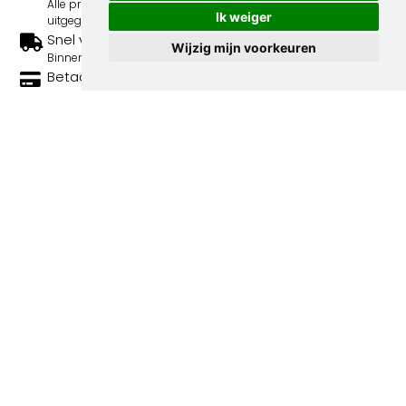
Alle prints zijn 100% origineel in de jaren 1910-1920
Ik weiger
uitgegeven.
Snel verzonden
Wijzig mijn voorkeuren
Binnen 3 werkdagen wordt je print verstuurd.
Betaal veilig en eenvoudig
Betalen kan met iDeal, Credit Card en Paypal.
100% sociaal
Deze webshop wordt volledig gerund door jongens
met afstand tot de arbeidsmarkt. Je bestelling draagt
bij aan hun welzijn en toekomstplannen!
Volgende spotprenten binnen de
categorie Contes Fantastiques
Over ons
Algemene voorwaarden
Bestellen & bezorgen
Privacy statement