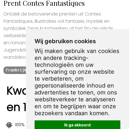
Prent Contes Fantastiques
Ontdek de betoverende prenten uit Contes
Fantastiques, illustraties vol fantasie, mystiek en
symboliek. Deze kunstwerken uit het fin-de-siècle
verbeelden droomachtige scènes met mythologische
Wij gebruiken cookies
en romantische thema’s. Perfect voor liefhebbers van
Jugendstil en symbolistische kunst, of als elegante
Wij maken gebruik van cookies
wanddecoratie met een vleugje mysterie.
en andere tracking-
technologieën om uw
Frankrijk
Ets
Sprookje
surfervaring op onze website
te verbeteren, om
gepersonaliseerde inhoud en
Kwaliteit, zekerheid
advertenties te tonen, om ons
websiteverkeer te analyseren
en 100% sociaal
en om te begrijpen waar onze
bezoekers vandaan komen.
100% origineel
Ik ga akkoord