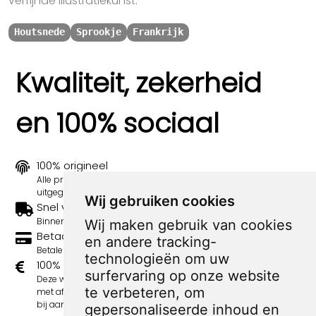
verfijnde illustratiekunst.
Houtsnede
Sprookje
Frankrijk
Kwaliteit, zekerheid
en 100% sociaal
100% origineel
Alle prints zijn 100% origineel in de jaren 1910-1920
uitgegeven.
Wij gebruiken cookies
Snel verzonden
Binnen 3 werkdagen wordt je print verstuurd.
Wij maken gebruik van cookies
Betaal veilig en eenvoudig
en andere tracking-
Betalen kan met iDeal, Credit Card en Paypal.
technologieën om uw
100% sociaal
surfervaring op onze website
Deze webshop wordt volledig gerund door jongens
te verbeteren, om
met afstand tot de arbeidsmarkt. Je bestelling draagt
bij aan hun welzijn en toekomstplannen!
gepersonaliseerde inhoud en