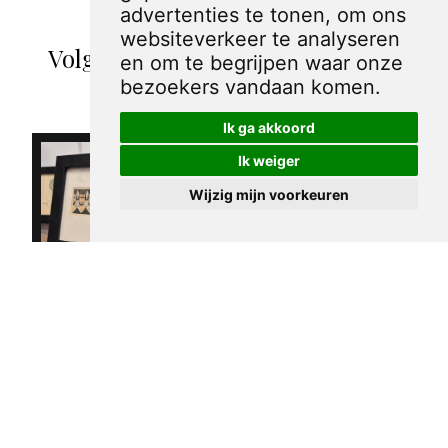
advertenties te tonen, om ons
websiteverkeer te analyseren
Volgende spotprenten binnen de
en om te begrijpen waar onze
categorie Gargantua
bezoekers vandaan komen.
Ik ga akkoord
Ik weiger
Wijzig mijn voorkeuren
Mooie
miniatuur
Uitverkocht
1931