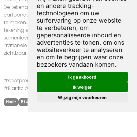
en andere tracking-
De tekenaar gebruikt expressieve lijnen en
technologieën om uw
cartooneske uitvergrotingen om het rumoer voelbaar
surfervaring op onze website
te maken. Tegenstrijdige meningen botsen in de
te verbeteren, om
tekening en verwijzen naar discussies in de
gepersonaliseerde inhoud en
samenleving. Zo maken spotprenten de vaak
advertenties te tonen, om ons
irrationele kanten van massale verontwaardiging
websiteverkeer te analyseren
zichtbaar.
en om te begrijpen waar onze
bezoekers vandaan komen.
Ik ga akkoord
#spotprent #propaganda #kunst #Mode #Parijs
Ik weiger
#Biarritz #Rabajoi
Wijzig mijn voorkeuren
Mode
Biarritz
Parijs
Rabajoi
Kwaliteit, zekerheid