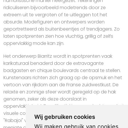
humoristische manier neergezet. Tekeningen
ridiculiseren bijvoorbeeld modetrends door ze
extreem uit te vergroten of te uitleggen tot het
absurde. Modefiguren en ontwerpers worden
geportretteerd als buitenbeentjes of trendjagers. Zo
laten spotprenten zien hoe vluchtig, grillig of zelfs
oppervlakkig mode kan zijn.
Het onderwerp Biarritz wordt in spotprenten vaak
karikaturaal benaderd door de extravagante
badgasten en chique boulevards centraal te stellen.
Kunstenaars richten zich graag op de opsmuk en het
vertoon van rijkdom aan de Franse zuidwestkust. De
relaxte en zonnige sfeer wordt geregeld op de hak
genomen, zeker als deze doorslaat in
oppervlakkigheid. Tegelijkertijd is er aandacht voor het
visuele contrast met de woeste zee en de surfcultuur.
Wij gebruiken cookies
"Rabajoi" vindt in spotprenten vaak vorm in een
Wij maken gebruik van cookies
menigte die met wilde kreten een situatie domineert.