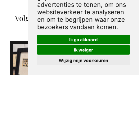
advertenties te tonen, om ons
websiteverkeer te analyseren
Volgende spotprenten binnen de
en om te begrijpen waar onze
categorie Gargantua
bezoekers vandaan komen.
Ik ga akkoord
Ik weiger
Wijzig mijn voorkeuren
Mooie
miniatuur
Uitverkocht
1931