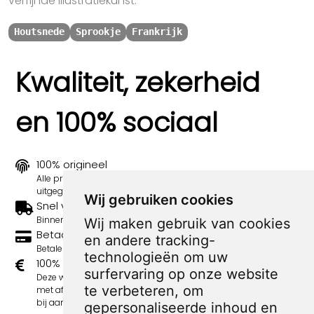
verfijnde illustratiekunst.
Houtsnede
Sprookje
Frankrijk
Kwaliteit, zekerheid
en 100% sociaal
100% origineel
Alle prints zijn 100% origineel in de jaren 1910-1920
uitgegeven.
Wij gebruiken cookies
Snel verzonden
Binnen 3 werkdagen wordt je print verstuurd.
Wij maken gebruik van cookies
Betaal veilig en eenvoudig
en andere tracking-
Betalen kan met iDeal, Credit Card en Paypal.
technologieën om uw
100% sociaal
surfervaring op onze website
Deze webshop wordt volledig gerund door jongens
te verbeteren, om
met afstand tot de arbeidsmarkt. Je bestelling draagt
bij aan hun welzijn en toekomstplannen!
gepersonaliseerde inhoud en