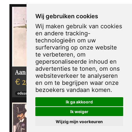
Wij gebruiken cookies
Wij maken gebruik van cookies
en andere tracking-
technologieën om uw
surfervaring op onze website
te verbeteren, om
gepersonaliseerde inhoud en
advertenties te tonen, om ons
Aan het strand
websiteverkeer te analyseren
€ 25,00
en om te begrijpen waar onze
Goed gekleed op
bezoekers vandaan komen.
pad
eduard thony
1913
€ 25,00
Ik ga akkoord
Ik weiger
eduard thony
1903
Wijzig mijn voorkeuren