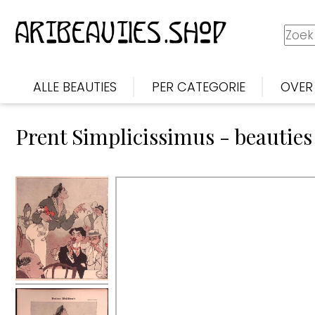
ALLE BEAUTIES
PER CATEGORIE
OVER
Nederlands
Prent Simplicissimus - beauties
Duits
Japan
Misleidende Majesteit
Simplicissimus
Jo Daemen
Japan omstreeks 1800
Gulistan