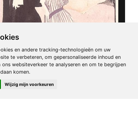
ookies
ookies en andere tracking-technologieën om uw
site te verbeteren, om gepersonaliseerde inhoud en
m ons websiteverkeer te analyseren en om te begrijpen
ndaan komen.
Wijzig mijn voorkeuren
Samen op pad met paraplu
€ 25,00
eduard thony
1903