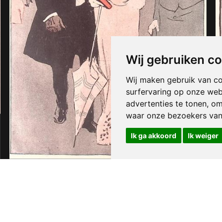
Wij gebruiken c
Wij maken gebruik van c
surfervaring op onze web
advertenties te tonen, o
waar onze bezoekers va
Ik ga akkoord
Ik weiger
Goed gekleed op pad
€ 25,00
eduard thony
1903