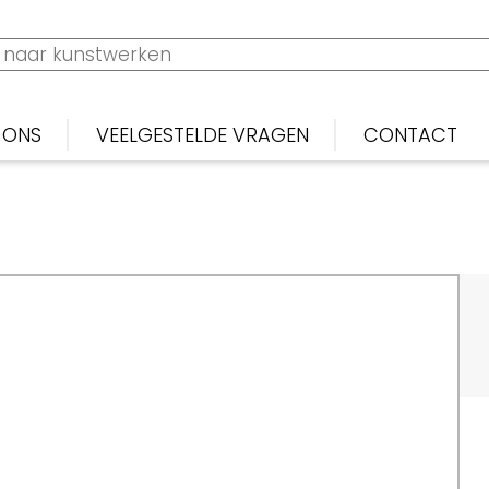
 ONS
VEELGESTELDE VRAGEN
CONTACT
Frans
Biarritz
L'Image
La Baionette
L'Assiette au Beurre
Gil Blas
Gargantua
Contes Fantastiques